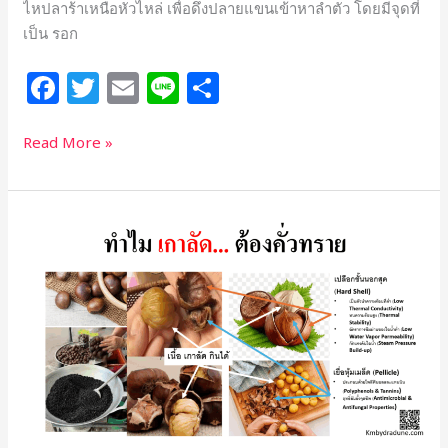
ไหปลาร้าเหนือหัวไหล่ เพื่อดึงปลายแขนเข้าหาลำตัว โดยมีจุดที่
เป็น รอก
F
T
E
Li
S
a
w
m
n
h
c
itt
ai
e
ar
Read More »
e
e
l
e
b
r
ทำไม
o
เกาลัด
o
ต้อง
คั่ว
k
ทราย