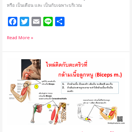
หรือ เป็นเดือน และ เป็นกับเฉพาะบริเวณ
F
T
E
Li
S
a
w
m
n
h
c
itt
ai
e
ar
Read More »
e
e
l
e
b
r
ไหล่
o
ติด
o
กับ
ตะคริว
k
ที่
กล้าม
เนื้อ
ลูกหนู
(Biceps
m.)