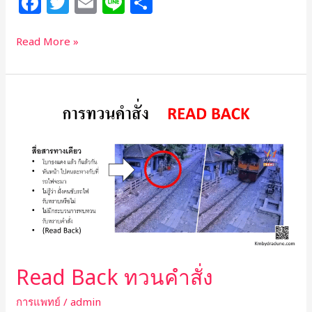
F
T
E
Li
S
a
w
m
n
h
c
itt
ai
e
ar
Read More »
e
e
l
e
b
r
Read
o
Back
o
ทวน
คำ
k
สั่ง
Read Back ทวนคำสั่ง
การแพทย์
/
admin