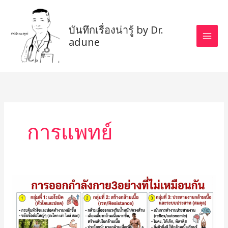
Skip
to
บันทึกเรื่องน่ารู้ by Dr.
content
adune
การแพทย์
การ
ออก
กำลัง
กาย