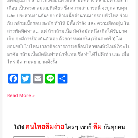
เกือบ เป็นทรงกลมเลยทีเดียว ซึ่ง ความสามารถนี้ จะถูกควบคุม
และ ประสานงานกันของ กล้ามเนื้อจำนวนมากรอบหัวไหล่ ร่วม
กับ กล้ามเนื้อรอบ สะบัก ทำให้ มีทั้ง กำลัง และ ความยืดหยุ่น ใน
สารพัดทิศทาง … แต่ ถ้ากล้ามเนื้อ มัดใดมัดหนึ่ง เกิดได้รับบาด
เจ็บ จะมีการป้องกันตัวเอง ด้วยการหดเกร็ง (เป็นตะคริว) ไม่
ยอมขยับไปไหน เวลาต้องการการเคลื่อนไหวของหัวไหล่ ก็จะไป
อาศัย กล้ามเนื้อมัดอื่นทำหน้าที่แทน ซึ่ง ทำได้ไม่ดีเท่า และ เมื่อ
ไหร่ มีความพยายามดึงรั้ง
F
T
E
Li
S
a
w
m
n
h
c
itt
ai
e
ar
Read More »
e
e
l
e
b
r
คน
o
ไทย
o
ลืม