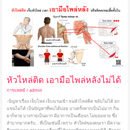
b
r
หัว
o
ไหล่
o
ติด
เอา
k
มือ
ไพล่
หลัง
ไม่
ได้
หัวไหล่ติด เอามือไพล่หลังไม่ได้
การแพทย์
/
admin
-ปัญหาเรื่อง เจ็บไหล่ เจ็บนานเข้า จนหัวไหล่ติด ขยับไม่ได้ ยก
แขนไม่ได้ เป็นปัญหาที่พบได้บ่อย บางครั้งหากเป็นไม่มาก กิน
ยาก็หาย บางรายเป็นมาก มีอาการเป็นเดือนๆ ไม่ยอมหาย ซึ่ง
ลำบากมากครับ… ที่เป็นเช่นนี้ เพราะ หัวใหล่ของคนเรา มีความ
ยืดหยุ่นมาก สามารถเคลื่อนที่ได้หลายทิศทาง หลายมิติ เรียกว่า