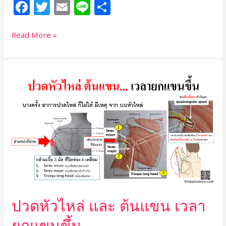
F
T
E
Li
S
a
w
m
n
h
c
itt
ai
e
ar
Read More »
e
e
l
e
b
r
ปวด
o
หัว
o
ไหล่
และ
k
ต้น
แขน
เวลา
ยก
แขน
ขึ้น
ปวดหัวไหล่ และ ต้นแขน เวลา
ยกแขนขึ้น