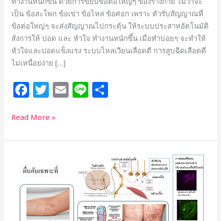
ทำงานหนักขึ้น ด้วยการขยับข้อต่อใหญ่ๆ ของร่างกาย ไม่ว่าจะ
เป็น ข้อสะโพก ข้อเข่า ข้อไหล่ ข้อศอก เพราะ ตัวรับสัญญาณที่
ข้อต่อใหญ่ๆ จะส่งสัญญาณไปกระตุ้น ให้ระบบประสาทอัตโนมัติ
สั่งการให้ ปอด และ หัวใจ ทำงานหนักขึ้น เมื่อทำบ่อยๆ จะทำให้
หัวใจและปอดแข็งแรง ระบบไหลเวียนเลือดดี การสูบฉีดเลือดดี
ไม่เหนื่อยง่าย […]
F
T
E
Li
S
a
w
m
n
h
c
itt
ai
e
ar
Read More »
e
e
l
e
b
r
ผื่น
o
คัน
o
เฉพาะ
ที่
k
จาก
กล้าม