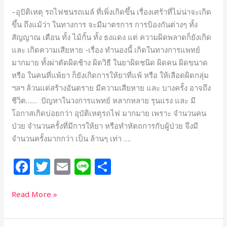
–อุปัติเหตุ รถไฟชนรถเมล์ ที่เพิ่งเกิดขึ้น เรื่องเศร้าที่ไม่น่าจะเกิด
ขึ้น ถึงแม้ว่า ในทางการ จะมีมาตรการ การป้องกันต่างๆ ทั้ง
สัญญาณ เตือน ทั้ง ไม้กั้น ทั้ง ธงแดง แต่ ความผิดพลาดก็ยังเกิด
และ เกิดความเสียหาย -เรื่อง ทำนองนี้ เกิดในทางการแพทย์
มากมาย ทั้งผ่าตัดผิดช้าง ผิดวิธี ในยาผิดชนิด ผิดคน ผิดขนาด
หรือ ในคนที่แพ้ยา ก็ยังเกิดการให้ยาที่แพ้ หรือ ให้เลือดผิดกลุ่ม
ฯลฯ ล้วนแต่สร้างอันตราย มีความเสียหาย และ บางครั้ง อาจถึง
ชีวิต…… ปัญหาในวงการแพทย์ หลากหลาย รุนแรง และ มี
โอกาสเกิดบ่อยกว่า อุบัติเหตุรถไฟ มากมาย เพราะ จำนวนคน
ป่วย จำนวนครั้งที่มีการให้ยา หรือทำหัตถการกับผู้ป่วย จึงมี
จำนวนครั้งมากกว่า เป็น ล้านๆ เท่า ….
F
T
E
Li
S
a
w
m
n
h
c
itt
ai
e
ar
Read More »
e
e
l
e