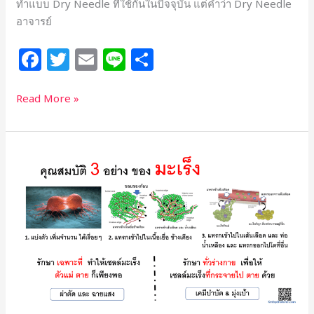
ทำแบบ Dry Needle ที่ใช้กันในปัจจุบัน แต่คำว่า Dry Needle
อาจารย์
F
T
E
Li
S
a
w
m
n
h
c
itt
ai
e
ar
Read More »
e
e
l
e
b
r
รู้จัก
o
คุณสมบัติ
o
3
อย่าง
k
ของ
มะเร็ง