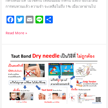
ก็ครึ่งหนึ่ง แค่ ไม่ใช่ครับ เหลือน้อยมากครับ และถ้ายิ่งไม่ได้มี
การทบทวนแล้ว ความจำ จะเหลือไม่ถึง 1% เมื่อเวลาผ่านไป
F
T
E
Li
S
a
w
m
n
h
c
itt
ai
e
ar
Read More »
e
e
l
e
b
r
การ
o
ใช้
o
เข็ม
เขี่ย
k
ปม
จุด
ที่
เจ็บ
เพื่อ
การ