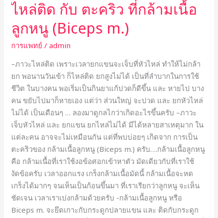
ไหล่ติด กับ ตะคริว ที่กล้ามเนื้อ
ลูกหนู (Biceps m.)
การแพทย์
/
admin
–ภาวะไหล่ติด เพราะเวลายกแขนจะเจ็บที่หัวไหล่ ทำให้ไม่กล้า
ยก พอนานวันเข้า ก็ไหล่ติด ยกสูงไม่ได้ เป็นที่ลำบากในการใช้
ชีวิต ในบางคน พอเริ่มเป็นกินยาแก้ปวดก็ดีขึ้น และ หายไป บาง
คน ขยับไปมาก็หายเอง แต่ว่า ส่วนใหญ่ จะปวด และ ยกหัวไหล่
ไม่ได้ เป็นเดือนๆ … ลองมาดูกลไกว่าเกิดอะไรขึ้นครับ –ภาวะ
เจ็บหัวไหล่ และ ยกแขน ยกไหล่ไม่ได้ มีได้หลายสาเหตุมาก ใน
แต่ละคน อาจจะไม่เหมือนกัน แต่ที่พบบ่อยๆ เกิดจาก การเป็น
ตะคริวของ กล้ามเนื้อลูกหนู (Biceps m.) ครับ….กล้ามเนื้อลูกหนู
คือ กล้ามเนื้อที่เราใช้งอข้อศอกเข้าหาตัว มัดเดียวกับที่เราใช้
งัดข้อครับ เวลาออกแรง เกร็งกล้ามเนื้อมัดนี้ กล้ามเนื้อจะหด
เกร็งได้มากๆ จนเห็นเป็นก้อนขึ้นมา ที่เราเรียกว่าลูกหนู จะเห็น
ชัดเจน เวลาเราเบ่งกล้ามด้วยครับ -กล้ามเนื้อลูกหนู หรือ
Biceps m. จะยึดเกาะกับกระดูกปลายแขน และ ติดกับกระดูก