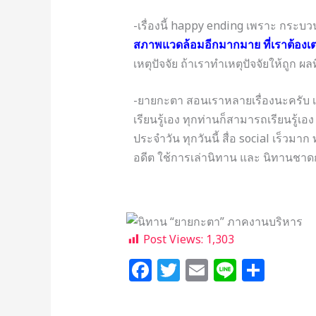
-เรื่องนี้ happy ending เพราะ กระบว
สภาพแวดล้อมอีกมากมาย ที่เราต้องเ
เหตุปัจจัย ถ้าเราทำเหตุปัจจัยให้ถูก 
-ยายกะตา สอนเราหลายเรื่องนะครับ เ
เรียนรู้เอง ทุกท่านก็สามารถเรียนรู้เอง
ประจำวัน ทุกวันนี้ สื่อ social เร็วมา
อดีต ใช้การเล่านิทาน และ นิทานชาดก ม
Post Views:
1,303
F
T
E
Li
S
a
w
m
n
h
c
itt
ai
e
ar