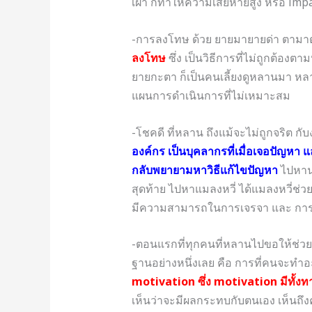
เฝ้า ก็ทำให้ความเสียหายสูง หรือ impac
-การลงโทษ ด้วย ยายมายายด่า ตามาตาตี
ลงโทษ
ซึ่ง เป็นวิธีการที่ไม่ถูกต้องต
ยายกะตา ก็เป็นคนเลี้ยงดูหลานมา หลาน
แผนการดำเนินการที่ไม่เหมาะสม
-โชคดี ที่หลาน ถึงแม้จะไม่ถูกจริต กับง
องค์กร เป็นบุคลากรที่เมื่อเจอปัญหา แล
กลับพยายามหาวิธีแก้ไขปัญหา
ไปหาน
สุดท้าย ไปหาแมลงหวี่ ได้แมลงหวี่ช่
มีความสามารถในการเจรจา และ การมอ
-ตอนแรกที่ทุกคนที่หลานไปขอให้ช่ว
ฐานอย่างหนึ่งเลย คือ การที่คนจะทำอะ
motivation ซึ่ง motivation มีทั้
เห็นว่าจะมีผลกระทบกับตนเอง เห็นถึง