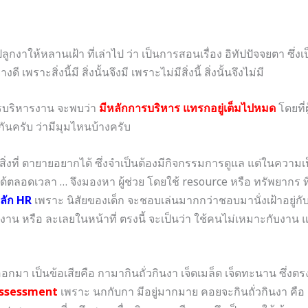
ปลูกงาให้หลานเฝ้า ที่เล่าไป ว่า เป็นการสอนเรื่อง อิทัปปัจจยตา ซึ่ง
เพราะสิ่งนี้มี สิ่งนั้นจึงมี เพราะไม่มีสิ่งนี้ สิ่งนั้นจึงไม่มี
ารบริหารงาน จะพบว่า
มีหลักการบริหาร แทรกอยู่เต็มไปหมด
โดยที่ผ
นครับ ว่ามีมุมไหนบ้างครับ
นสิ่งที่ ตายายอยากได้ ซึ่งจำเป็นต้องมีกิจกรรมการดูแล แต่ในความเ
ด้ตลอดเวลา … จึงมองหา ผู้ช่วย โดยใช้ resource หรือ ทรัพยากร ที่มี
ลัก HR
เพราะ นิสัยของเด็ก จะชอบเล่นมากกว่าชอบมานั่งเฝ้าอยู่กับ
งาน หรือ ละเลยในหน้าที่ ตรงนี้ จะเป็นว่า ใช้คนไม่เหมาะกับงาน และ
ออกมา เป็นข้อเสียคือ กามากินถั่วกินงา เจ็ดเมล็ด เจ็ดทะนาน ซึ่งตร
sk assessment
เพราะ นกกับกา มีอยู่มากมาย คอยจะกินถั่วกินงา คือ 