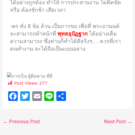
ได้อย่างถูกต้อง ทำให้ การประสานงาน ไม่ติดขัด
หรือ ต้องชักช้า เสียเวลา
-พร ทั่ง 8 ข้อ ล้วน เป็นการขอ เพื่อที่ พระอานนท์
จะสามารถทำหน้าที่
พุทธอุปัฏฐาก
ได้อย่างเต็ม
ความสามารถ ซึ่งท่านก็ทำได้ดีจริงๆ … ควรที่เรา
คนทำงาน จะได้ถือเป็นแบบอย่าง
Post Views:
277
F
T
E
Li
S
a
w
m
n
h
c
itt
ai
e
ar
←
Previous Post
Next Post
→
e
e
l
e
b
r