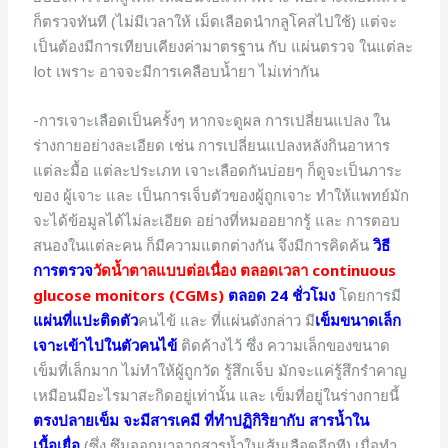
ก็ตรวจทันที (ไม่มีเวลาให้ เม็ดเลือดนำกลูโคสไปใช้) แต่จะ
เป็นต้องมีการเทียบเคียงค่ามาตรฐาน กับ แผ่นตรวจ ในแต่ละ
lot เพราะ อาจจะมีการเคลือบน้ำยา ไม่เท่ากัน
-การเจาะเลือดเป็นครั้งๆ หากจะดูผล การเปลี่ยนแปลง ใน
ร่างกายอย่างละเอียด เช่น การเปลี่ยนแปลงหลังกินอาหาร
แต่ละมื้อ แต่ละประเภท เจาะเลือดกันบ่อยๆ ก็ดูจะเป็นภาระ
ของ ผู้เจาะ และ เป็นการเจ็บตัวของผู้ถูกเจาะ ทำให้แพทย์มัก
จะได้ข้อมูลได้ไม่ละเอียด อย่างที่หมออยากรู้ และ การตอบ
สนองในแต่ละคน ก็มีความแตกต่างกัน จึงมีการคิดค้น
วิธี
การตรวจ
วัดน้ำตาลแบบต่อเนื่อง ตลอดเวลา continuous
glucose monitors (CGMs)
ตลอด 24 ชั่วโมง
โดยการมี
แผ่นที่แปะติดตัว
คนไข้ และ ที่แผ่นดังกล่าว มี
เข็มขนาดเล็ก
เจาะเข้าไปในตัวคนไข้
ติดค้างไว้ ซึ่ง ความเล็กของขนาด
เข็มที่เล็กมาก ไม่ทำให้ผู้ถูกวัด รู้สึกเจ็บ มักจะแค่รู้สึกรำคาญ
เหมือนมีอะไรมาสะกิดอยู่เท่านั้น และ เข็มที่อยู่ในร่างกายนี้
ตรงปลายเข็ม จะมีสารเคมี ที่ทำปฏิกิริยากับ สารน้ำใน
เนื้อเยื่อ
(ซึ่ง ซึมออกมาจากสารน้ำในเส้นเลือดอีกที) เมื่อทำ