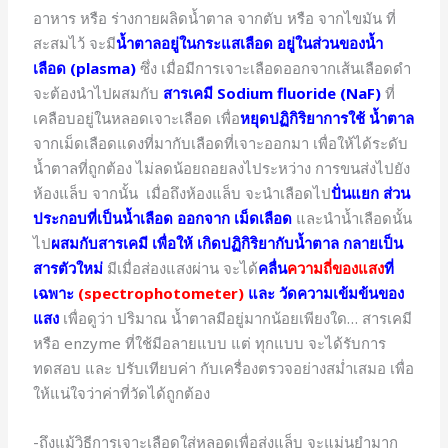
อาหาร หรือ ร่างกายผลิดน้ำตาล จากตับ หรือ จากไขมัน ที่
สะสมไว้ จะมี
น้ำตาลอยู่ในกระแสเลือด อยู่ในส่วนของน้ำ
เลือด (plasma)
ซึ่ง เมื่อมีการเจาะเลือดออกจากเส้นเลือดดำ
จะต้องนำไปผสมกับ
สารเคมี Sodium fluoride (NaF)
ที่
เคลือบอยู่ในหลอดเจาะเลือด เพื่อ
หยุดปฏิกิริยาการใช้ น้ำตาล
จากเม็ดเลือดแดงที่มากับเลือดที่เจาะออกมา เพื่อให้ได้ระดับ
น้ำตาลที่ถูกต้อง ไม่ลดน้อยถอยลงไประหว่าง การขนส่งไปยัง
ห้องแล็บ จากนั้น เมื่อถึงห้องแล็บ จะนำเลือดไป
ปั่นแยก ส่วน
ประกอบที่เป็นน้ำเลือด ออกจาก เม็ดเลือด
และนำน้ำเลือดนั้น
ไป
ผสมกับสารเคมี เพื่อให้ เกิดปฏิกิริยากับน้ำตาล กลายเป็น
สารตัวใหม่
มีเมื่อส่องแสงผ่าน จะได้
คลื่น
ความถี่ของแสง
ที่
เฉพาะ
(spectrophotometer)
และ วัดความเข้มข้นของ
แสง
เพื่อดูว่า ปริมาณ น้ำตาลมีอยู่มากน้อยเพียงใด… สารเคมี
หรือ enzyme ที่ใช้มีอลายแบบ แต่ ทุกแบบ จะได้รับการ
ทดสอบ และ ปรับเทียบค่า กับเครื่องตรวจอย่างสม่ำเสมอ เพื่อ
ให้แน่ใจว่าค่าที่วัดได้ถูกต้อง
-ถึงแม้วิธีการเจาะเลือดใส่หลอดเพื่อส่งแล็บ จะแม่นยำมาก