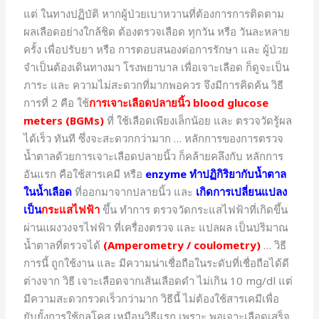
แต่ ในทางปฏิบัติ หากผู้ป่วยเบาหวานที่ต้องการการติดตาม
ผลเลือดอย่างใกล้ชิด ต้องตรวจเลือด ทุกวัน หรือ วันละหลาย
ครั้ง เพื่อปรับยา หรือ การตอบสนองต่อการรักษา และ ผู้ป่วย
จำเป็นต้องเดินทางมา โรงพยาบาล เพื่อเจาะเลือด ก็ดูจะเป็น
ภาระ และ ความไม่สะดวกที่มากพอควร จึงมีการคิดค้น วิธี
การที่ 2 คือ ใช้
การเจาะเลือดปลายนิ้ว blood glucose
meters (BGMs)
ที่ ใช้เลือดเพียงเล็กน้อย และ ตรวจวัดรู้ผล
ได้เร็ว ทันที ซึ่งจะสะดวกกว่ามาก … หลักการของการตรวจ
น้ำตาลด้วยการเจาะเลือดปลายนิ้ว ก็คล้ายคลึงกับ หลักการ
อันแรก คือใช้สารเคมี หรือ
enzyme ทำปฏิกิริยากับน้ำตาล
ในน้ำเลือด
ที่ออกมาจากปลายนิ้ว และ
เกิดการเปลี่ยนแปลง
เป็น
กระแสไฟฟ้า
ขึ้น ทำการ ตรวจวัดกระแสไฟฟ้าที่เกิดขึ้น
ผ่านแผงวงจรไฟฟ้า ที่เครื่องตรวจ และ แปลผล เป็นปริมาณ
น้ำตาลที่ตรวจได้
(Amperometry / coulometry)
… วิธี
การนี้ ถูกใช้งาน และ มีความน่าเชื่อถือในระดับที่เชื่อถือได้ดี
ต่างจาก วิธี เจาะเลือดจากเส้นเลือดดำ ไม่เกิน 10 mg/dl แต่
มีความสะดวกรวดเร็วกว่ามาก วิธีนี้ ไม่ต้องใช้สารเคมีเพื่อ
ยับยั้งการใช้กลูโคส เหมือนวิธีแรก เพราะ พอเจาะเลือดเสร็จ