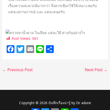
เรื่องความสะดวกมีมากกว่า จึงควรเลือกใช้ให้เหมาะสมกับ
แต่ละสถานการณ์ และ แต่ละคนครับ
Post Views:
561
F
T
E
Li
S
a
w
m
n
h
c
itt
ai
e
ar
←
Previous Post
Next Post
→
e
e
l
e
b
r
o
o
k
Copyright © 2026 บันทึกเรื่องน่ารู้ by Dr. adune