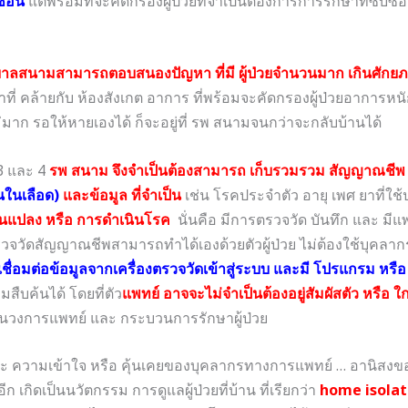
ซ้อน
แต่พร้อมที่จะคัดกรองผู้ป่วยที่จำเป็นต้องการการรักษาที่ซับซ้อ
ลสนามสามารถตอบสนองปัญหา ที่มี ผู้ป่วยจำนวนมาก เกินศักยภา
้าที่ คล้ายกับ ห้องสังเกต อาการ ที่พร้อมจะคัดกรองผู้ป่วยอาการห
่มาก รอให้หายเองได้ ก็จะอยู่ที่ รพ สนามจนกว่าจะกลับบ้านได้
 3 และ 4
รพ สนาม จึงจำเป็นต้องสามารถ เก็บรวมรวม สัญญาณชีพ
นในเลือด)
และข้อมูล ที่จำเป็น
เช่น โรคประจำตัว อายุ เพศ ยาที่ใช้
ยนแปลง หรือ การดำเนินโรค
นั่นคือ มีการตรวจวัด บันทึก และ มีแ
รวจวัดสัญญาณชีพสามารถทำได้เองด้วยตัวผู้ป่วย ไม่ต้องใช้บุคลา
เชื่อมต่อข้อมูลจากเครื่องตรวจวัดเข้าสู่ระบบ และมี โปรแกรม หร
มสืบค้นได้ โดยที่ตัว
แพทย์ อาจจะไม่จำเป็นต้องอยู่สัมผัสตัว หรือ ใ
ในวงการแพทย์ และ กระบวนการรักษาผู้ป่วย
 ความเข้าใจ หรือ คุ้นเคยของบุคลากรทางการแพทย์ … อานิสงขอ
 เกิดเป็นนวัตกรรม การดูแลผู้ป่วยที่บ้าน ที่เรียกว่า
home isolat